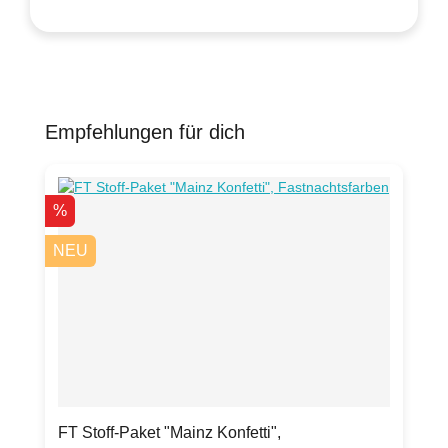
Empfehlungen für dich
Produktgalerie überspringen
Rabatt
%
NEU
FT Stoff-Paket "Mainz Konfetti",