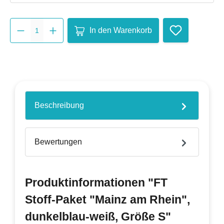
Produkt Anzahl: Gib den gewünsch
In den Warenkorb
Beschreibung
Bewertungen
Produktinformationen "FT
Stoff-Paket "Mainz am Rhein",
dunkelblau-weiß, Größe S"