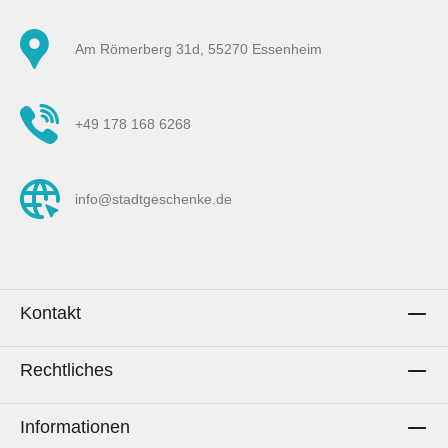
Maschenware), damit der Stoff nicht kaputt
gemacht wird. Die Jersey-Nadel ist runder und
Am Römerberg 31d, 55270 Essenheim
dehnt das Gewebe auseinander beim Einstechen.
Wenn du Nähanfänger bist, erkundige dich nach
den möglichen Stichen, die du bei Bündchen,
+49 178 168 6268
French Terry und Jersey verwendest mit der
Maschine. Es sollte ein dehnbarer Stich sein,
damit die Eigenschaft des Stoffs genutzt wird und
info@stadtgeschenke.de
die Naht nicht beim ersten Anziehen
reißt.PflegehinweiseWaschen bis 30° C.Mit
gleichen Farben waschen.Nicht
trocknergeeignet.Bügeln bei mittlerer
Temperatur.Nicht bleichen.Nicht chemisch
Kontakt
reinigen.Stoff kann beim Waschen
einlaufen.Hinweis: Es wird ausschließlich die
Rechtliches
Meterware des Stoffs gekauft. Sollten auf Fotos
Utensilien, andere Stoffe oder
Informationen
Dekorationsgegenstände zu sehen sein oder