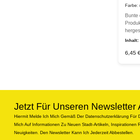
kombini
Farbe:
abweic
Bunte 
kräfti
Produk
Bündch
herge
schöne
Standa
Inhalt:
Mainz-
1Preis
inspir
Regulä
6,45 
Meter 
passen
kaufen
rot un
aus.We
sich s
möchte
Konfet
Warenk
minima
gelief
passt 
Jerse
Kombis
Jetzt Für Unseren Newslette
Elasta
Terry 
150 cm
Hiermit Melde Ich Mich Gemäß Der Datenschutzerklärung Für D
Jersey
ist far
und ela
Mich Auf Informationen Zu Neuen Stadt-Artikeln, Inspiratione
abgest
hohen 
Neuigkeiten. Den Newsletter Kann Ich Jederzeit Abbestellen.
passen
gering