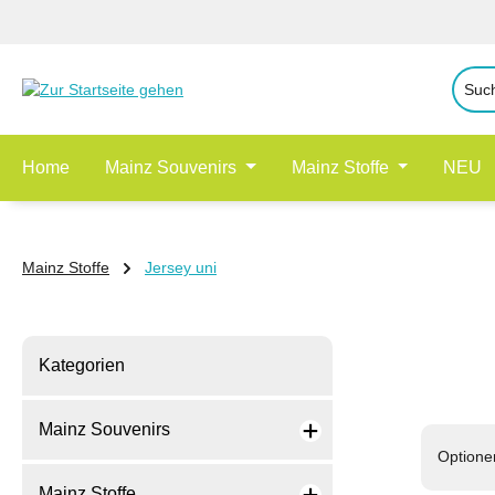
 Hauptinhalt springen
Zur Suche springen
Zur Hauptnavigation springen
Home
Mainz Souvenirs
Mainz Stoffe
NEU
Mainz Stoffe
Jersey uni
Kategorien
Mainz Souvenirs
Optione
Mainz Stoffe