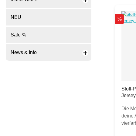
NEU
Rabatt
%
Sale %
News & Info
Stoff-
Jersey
Postka
Die Me
deine 
vierfa
deinem