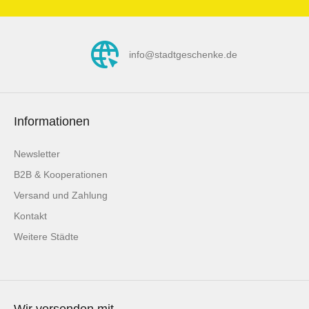
chenden
m Waschen
reinigen.Stoff kann beim Waschen
ich
rd
einlaufen.Hinweis: Es wird
wende
rware des
ausschließlich die Meterware des
info@stadtgeschenke.de
maschine
f Fotos
Stoffs gekauft. Sollten auf Fotos
adel (oder
 oder
Utensilien, andere Stoffe oder
 zu sehen
Dekorationsgegenstände zu sehen
Stoff
nähte
sein oder beispielhaft genähte
Informationen
. Die
, dient
Artikel dargestellt werden, dient
und dehnt
ion.
dies lediglich der Inspiration.
Newsletter
r beim
hanfänger
B2B & Kooperationen
h den
Versand und Zahlung
du beim
Kontakt
r
Weitere Städte
dehnbarer
enschaft
nd die
nziehen
chen bis