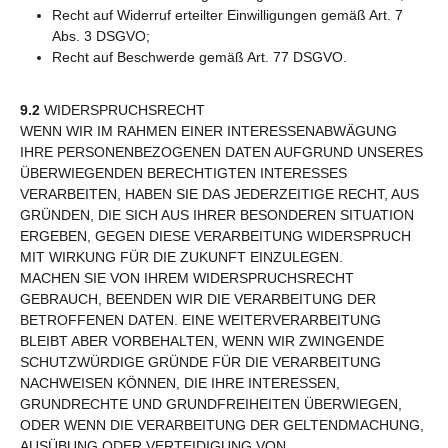
Recht auf Widerruf erteilter Einwilligungen gemäß Art. 7
Abs. 3 DSGVO;
Recht auf Beschwerde gemäß Art. 77 DSGVO.
9.2
WIDERSPRUCHSRECHT
WENN WIR IM RAHMEN EINER INTERESSENABWÄGUNG
IHRE PERSONENBEZOGENEN DATEN AUFGRUND UNSERES
ÜBERWIEGENDEN BERECHTIGTEN INTERESSES
VERARBEITEN, HABEN SIE DAS JEDERZEITIGE RECHT, AUS
GRÜNDEN, DIE SICH AUS IHRER BESONDEREN SITUATION
ERGEBEN, GEGEN DIESE VERARBEITUNG WIDERSPRUCH
MIT WIRKUNG FÜR DIE ZUKUNFT EINZULEGEN.
MACHEN SIE VON IHREM WIDERSPRUCHSRECHT
GEBRAUCH, BEENDEN WIR DIE VERARBEITUNG DER
BETROFFENEN DATEN. EINE WEITERVERARBEITUNG
BLEIBT ABER VORBEHALTEN, WENN WIR ZWINGENDE
SCHUTZWÜRDIGE GRÜNDE FÜR DIE VERARBEITUNG
NACHWEISEN KÖNNEN, DIE IHRE INTERESSEN,
GRUNDRECHTE UND GRUNDFREIHEITEN ÜBERWIEGEN,
ODER WENN DIE VERARBEITUNG DER GELTENDMACHUNG,
AUSÜBUNG ODER VERTEIDIGUNG VON