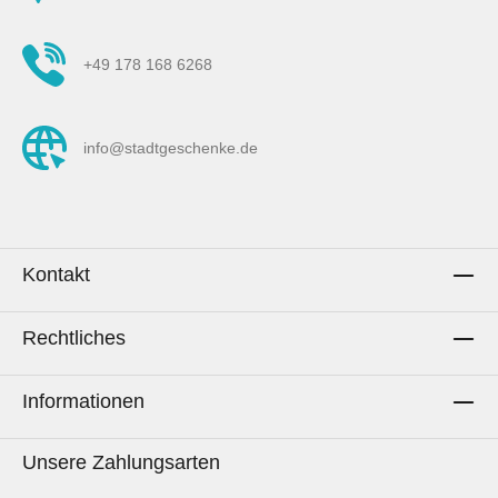
Muster zu jedem einzelnen Stoff-Design
findest du auf den jeweiligen Stoff-
+49 178 168 6268
Detailseiten.PflegehinweisWaschen bis 60°
C.Mit gleichen Farben waschen. Schonend
trocknen. Bügeln mit hoher Temperatur erlaubt.
info@stadtgeschenke.de
Nicht bleichen.Keine chemische
Reinigung.Kann beim Waschen
einlaufen.Heimatliebe zum
Selbernähen.Hinweis: Es werden
ausschließlich die Stoffe gekauft, die in dieser
Kontakt
Beschreibung gelistet sind. Sollten auf Fotos
Utensilien oder Dekorationsgegenstände zu
Rechtliches
sehen sein oder beispielhaft genähte Artikel
dargestellt werden, dient dies lediglich der
Inspiration.
Informationen
Unsere Zahlungsarten