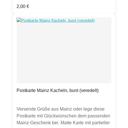
Worscht und Woi.Bitte gewünschte Farbe
Regulärer Preis:
2,00 €
auswählen!Produktdetails:Postkarte, DIN A6
Hergestellt in Deutschland.Hinweis: Sollten
andere Gegenstände auf den Fotos zu sehen
sein, dienen sie lediglich zur Inspiration.
Gekauft wird eine Postkarte.
Postkarte Mainz Kacheln, bunt (veredelt)
Versende Grüße aus Mainz oder lege diese
Postkarte mit Glückwünschen dem passenden
Mainz-Geschenk bei. Matte Karte mit partieller