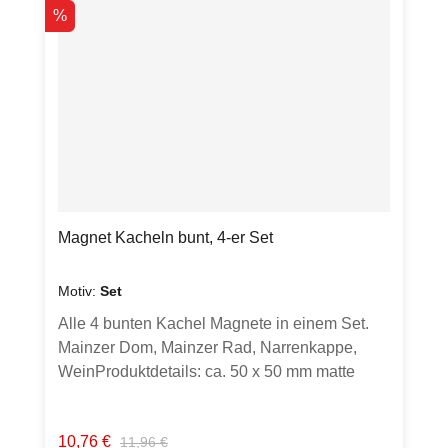
Rabatt
%
Magnet Kacheln bunt, 4-er Set
Motiv:
Set
Alle 4 bunten Kachel Magnete in einem Set.
Mainzer Dom, Mainzer Rad, Narrenkappe,
WeinProduktdetails: ca. 50 x 50 mm matte
Oberflächenicht biegsamMagnetleistung für
ca. ein Blatt geeignetWeitere Mainz Magnete
Verkaufspreis:
Regulärer Preis:
10,76 €
11,96 €
im gleichen Format zum Sammeln