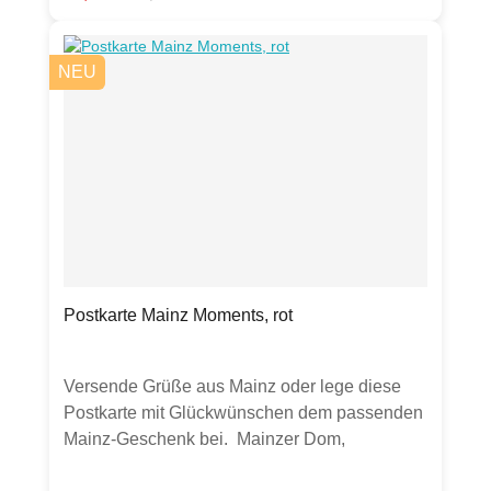
erhältlich.Hinweis: Es werden 4 Magnete
verkauft. Mögliche Gegenstände oder andere
NEU
Produkte auf den Fotos dienen lediglich zur
Inspiration und als Anschauungsbeispiele.
Postkarte Mainz Moments, rot
Versende Grüße aus Mainz oder lege diese
Postkarte mit Glückwünschen dem passenden
Mainz-Geschenk bei. Mainzer Dom,
Christuskirche, Mainzer Rad, Narrenkappe,