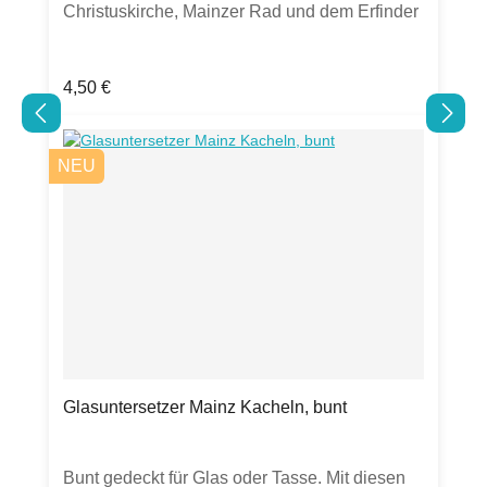
Christuskirche, Mainzer Rad und dem Erfinder
des modernen Buchdrucks Johannes
GutenbergProduktdetails:20 Servietten aus
Regulärer Preis:
4,50 €
chlorfrei gebleichtem Tissuein Folie verpackt
mit perforierter Öffnung33 x 33cm,
lebensmittelecht, FSCstarker Farbauftrag kann
NEU
zu Abrieb führenHergestellt in Deutschland
Glasuntersetzer Mainz Kacheln, bunt
Bunt gedeckt für Glas oder Tasse. Mit diesen