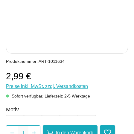
Produktnummer:
ART-1011634
2,99 €
Preise inkl. MwSt. zzgl. Versandkosten
Sofort verfügbar, Lieferzeit: 2-5 Werktage
auswählen
Motiv
Set
Dom
Mainzer Rad
Narrenkappe
Wein
Produkt Anzahl: Gib den gewünsc
In den Warenkorb