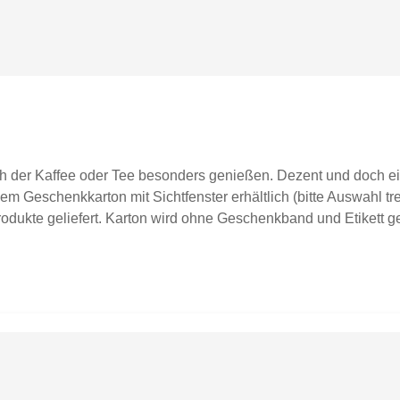
ch der Kaffee oder Tee besonders genießen. Dezent und doch ei
m Geschenkkarton mit Sichtfenster erhältlich (bitte Auswahl tre
dukte geliefert. Karton wird ohne Geschenkband und Etikett gel
graviert spülmaschinenfestFassungsvermögen ca. 0,35lDurchmes