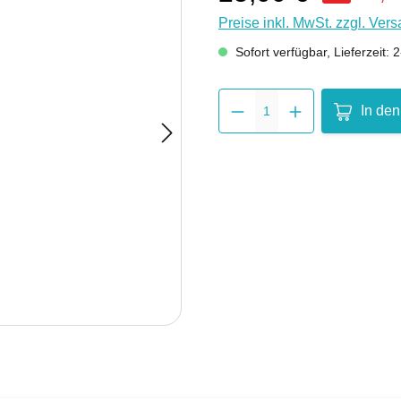
Preise inkl. MwSt. zzgl. Ver
Sofort verfügbar, Lieferzeit: 
Produkt 
In de