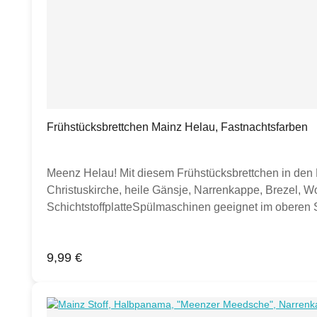
Frühstücksbrettchen Mainz Helau, Fastnachtsfarben
Meenz Helau! Mit diesem Frühstücksbrettchen in den 
Christuskirche, heile Gänsje, Narrenkappe, Brezel, 
SchichtstoffplatteSpülmaschinen geeignet im oberen S
Schneiden mit scharfen Messern kann Spuren hinterlas
Leinenstruktur.Hergestellt in Deutschland.Hinweis: E
Regulärer Preis:
9,99 €
zur Inspiration und als Anschauungsbeispiele. Die 