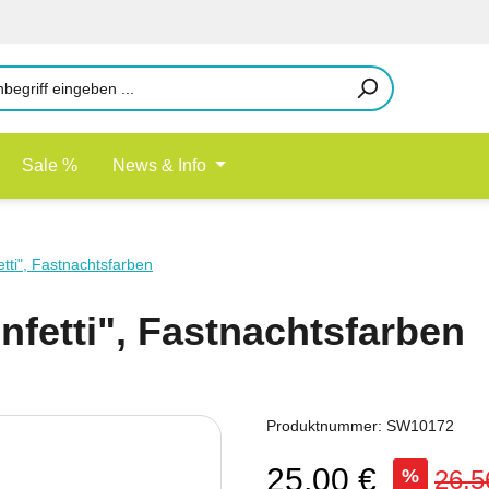
Sale %
News & Info
tti", Fastnachtsfarben
nfetti", Fastnachtsfarben
Produktnummer:
SW10172
25,00 €
%
26,5