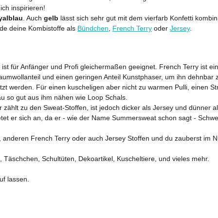
ch inspirieren!
yalblau
. Auch
gelb
lässt sich sehr gut mit dem vierfarb Konfetti kombi
inde deine Kombistoffe als
Bündchen
,
French Terry
oder
Jersey
.
für Anfänger und Profi gleichermaßen geeignet. French Terry ist ein 
Baumwollanteil und einen geringen Anteil Kunstphaser, um ihn dehnbar z
zt werden. Für einen kuscheligen aber nicht zu warmen Pulli, einen St
 so gut aus ihm nähen wie Loop Schals.
r zählt zu den Sweat-Stoffen, ist jedoch dicker als Jersey und dünner a
ietet er sich an, da er - wie der Name Summersweat schon sagt - Sch
anderen French Terry oder auch Jersey Stoffen und du zauberst im Nu 
s, Täschchen, Schultüten, Dekoartikel, Kuscheltiere, und vieles mehr.
uf lassen.