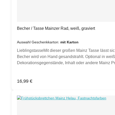
Becher / Tasse Mainzer Rad, weiß, graviert
Auswahl Geschenkkarton:
mit Karton
LieblingstasseMit dieser großen Mainz Tasse lässt si
Becher wird von Hand gesandstrahlt. Optional in weiße
Dekorationsgegenstände, Inhalt oder andere Mainz Pro
Inspiration.)Produktdetails:Porzellan Tasse weiß, 
Hand gesandstrahltKlimaneutral hergestellt.
Regulärer Preis:
16,99 €