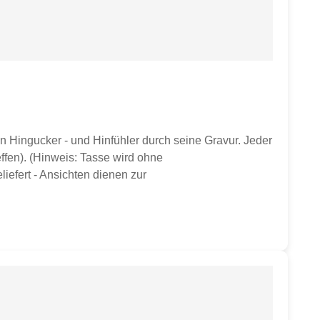
n Hingucker - und Hinfühler durch seine Gravur. Jeder
ffen). (Hinweis: Tasse wird ohne
iefert - Ansichten dienen zur
ser ca. 9,8 cmHöhe ca. 10 cmGewicht ca. 350 gvon