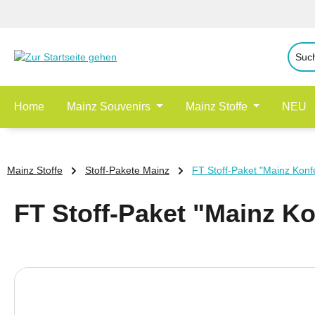
 Hauptinhalt springen
Zur Suche springen
Zur Hauptnavigation springen
Home
Mainz Souvenirs
Mainz Stoffe
NEU
Mainz Stoffe
Stoff-Pakete Mainz
FT Stoff-Paket "Mainz Konfe
FT Stoff-Paket "Mainz Ko
Bildergalerie überspringen