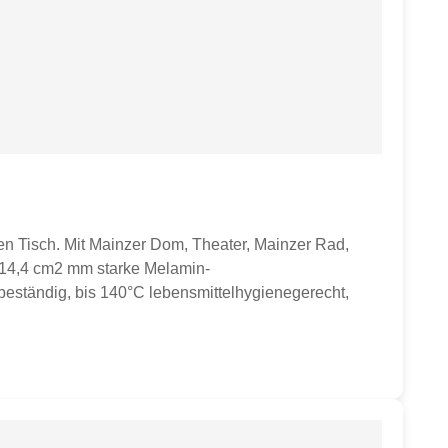
n Tisch. Mit Mainzer Dom, Theater, Mainzer Rad,
x 14,4 cm2 mm starke Melamin-
ebeständig, bis 140°C lebensmittelhygienegerecht,
korseite nach unten lagern, Rückseite mit
oder andere Produkte auf den Fotos dienen lediglich