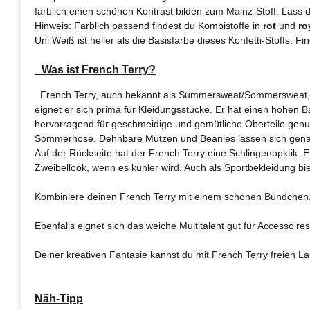
farblich einen schönen Kontrast bilden zum Mainz-Stoff. Lass di
Hinweis:
Farblich passend findest du Kombistoffe in
rot
und
ro
Uni Weiß ist heller als die Basisfarbe dieses Konfetti-Stoffs. F
Was ist French Terry?
French Terry, auch bekannt als Summersweat/Sommersweat, ist 
eignet er sich prima für Kleidungsstücke. Er hat einen hohen 
hervorragend für geschmeidige und gemütliche Oberteile genut
Sommerhose. Dehnbare Mützen und Beanies lassen sich genau
Auf der Rückseite hat der French Terry eine Schlingenopktik. E
Zweibellook, wenn es kühler wird. Auch als Sportbekleidung b
Kombiniere deinen French Terry mit einem schönen Bündchen, 
Ebenfalls eignet sich das weiche Multitalent gut für Accessoire
Deiner kreativen Fantasie kannst du mit French Terry freien La
Näh-Tipp