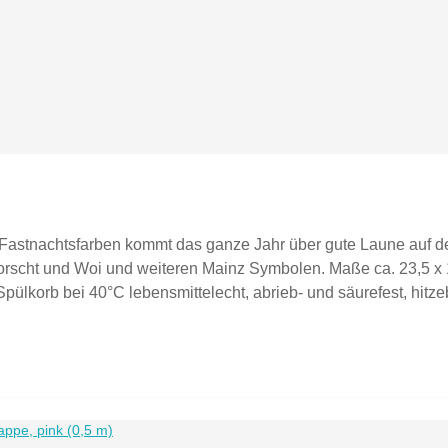
Fastnachtsfarben kommt das ganze Jahr über gute Laune auf de
Worscht und Woi und weiteren Mainz Symbolen. Maße ca. 23,5 
pülkorb bei 40°C lebensmittelecht, abrieb- und säurefest, hitz
sen, Essbrettchen sind kein Kinderspielzeug, Brettchen mit De
s wird ein Frühstücksbrettchen verkauft. Mögliche Gegenstände 
Farben können chargenbedingt abweichen.