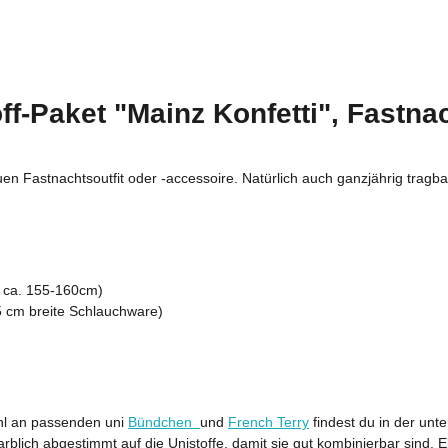
ff-Paket "Mainz Konfetti", Fastna
n Fastnachtsoutfit oder -accessoire. Natürlich auch ganzjährig tragbar
e ca. 155-160cm)
35 cm breite Schlauchware)
hl an passenden uni
Bündchen
und
French Terry
findest du in der un
lich abgestimmt auf die Unistoffe, damit sie gut kombinierbar sind. Eb