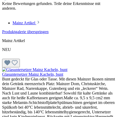
Keine Bewertungen gefunden. Teile deine Erkenntnisse mit
anderen.
Mainz Artikel
Produktgalerie überspringen
Mainz Artikel
NEU
Glasuntersetzer Mainz Kacheln, bunt
Bunt gedeckt für Glas oder Tasse. Mit diesen Mainzer Ikonen nimmt
dein Getränk meenzerisch Platz: Mainzer Dom, Christuskirche,
Mainzer Rad, Narrenkappe, Gutenberg und ein „leckerer“ Wein.
Nach Lust und Laune kombinierbar! Sowohl für kalte Getränke als
auch für heiße Kaffeetassen geeignet.Maße ca. 9,5 x 9,5 cm2 mm
starke Melamin-SchichtstoffplatteSpülmaschinen geeignet im oberen
Spülkorb bei 40°C lebensmittelecht, abrieb- und säurefest,
hitzebeständig, bis 140°C lebensmittelhygienegerecht, Untersetzer
sind kein Kinderspielzeug, Rückseite mit Leinenstruktur.Hergestellt