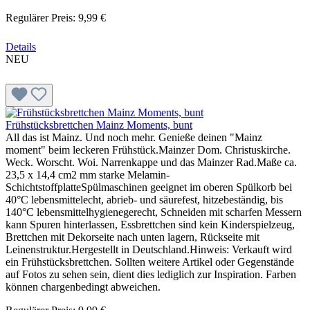
Regulärer Preis:
9,99 €
Details
NEU
Frühstücksbrettchen Mainz Moments, bunt
All das ist Mainz. Und noch mehr. Genieße deinen "Mainz
moment" beim leckeren Frühstück.Mainzer Dom. Christuskirche.
Weck. Worscht. Woi. Narrenkappe und das Mainzer Rad.Maße ca.
23,5 x 14,4 cm2 mm starke Melamin-
SchichtstoffplatteSpülmaschinen geeignet im oberen Spülkorb bei
40°C lebensmittelecht, abrieb- und säurefest, hitzebeständig, bis
140°C lebensmittelhygienegerecht, Schneiden mit scharfen Messern
kann Spuren hinterlassen, Essbrettchen sind kein Kinderspielzeug,
Brettchen mit Dekorseite nach unten lagern, Rückseite mit
Leinenstruktur.Hergestellt in Deutschland.Hinweis: Verkauft wird
ein Frühstücksbrettchen. Sollten weitere Artikel oder Gegenstände
auf Fotos zu sehen sein, dient dies lediglich zur Inspiration. Farben
können chargenbedingt abweichen.