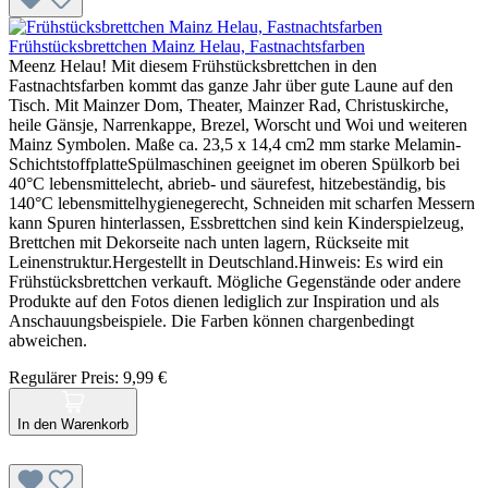
Frühstücksbrettchen Mainz Helau, Fastnachtsfarben
Meenz Helau! Mit diesem Frühstücksbrettchen in den
Fastnachtsfarben kommt das ganze Jahr über gute Laune auf den
Tisch. Mit Mainzer Dom, Theater, Mainzer Rad, Christuskirche,
heile Gänsje, Narrenkappe, Brezel, Worscht und Woi und weiteren
Mainz Symbolen. Maße ca. 23,5 x 14,4 cm2 mm starke Melamin-
SchichtstoffplatteSpülmaschinen geeignet im oberen Spülkorb bei
40°C lebensmittelecht, abrieb- und säurefest, hitzebeständig, bis
140°C lebensmittelhygienegerecht, Schneiden mit scharfen Messern
kann Spuren hinterlassen, Essbrettchen sind kein Kinderspielzeug,
Brettchen mit Dekorseite nach unten lagern, Rückseite mit
Leinenstruktur.Hergestellt in Deutschland.Hinweis: Es wird ein
Frühstücksbrettchen verkauft. Mögliche Gegenstände oder andere
Produkte auf den Fotos dienen lediglich zur Inspiration und als
Anschauungsbeispiele. Die Farben können chargenbedingt
abweichen.
Regulärer Preis:
9,99 €
In den Warenkorb