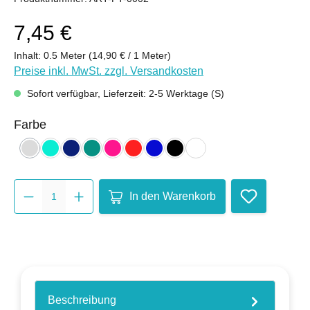
7,45 €
Inhalt:
0.5 Meter
(14,90 € / 1 Meter)
Preise inkl. MwSt. zzgl. Versandkosten
Sofort verfügbar, Lieferzeit: 2-5 Werktage (S)
auswählen
Farbe
hellgrau
mint
nachtblau
petrol
pink
rot
royalblau
schwarz
weiß
(Diese Option ist zurzeit nicht verfügbar.)
Produkt Anzahl: Gib den gewünsc
In den Warenkorb
Beschreibung