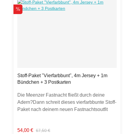
Rabatt
%
Stoff-Paket "Vierfarbbunt", 4m Jersey + 1m
Bündchen + 3 Postkarten
Die Meenzer Fastnacht fließt durch deine
Adern?Dann schreit dieses vierfarbbunte Stoff-
Paket nach deinem neuen Fastnachtsoutfit
oder -accessoire. Natürlich auch ganzjährig
tragbar. ;-)Stoff-Paket Inhalt4 x 1m: je 1 m
Verkaufspreis:
Regulärer Preis:
54,00 €
67,50 €
Jersey in rot, weiß, blau, gelb1 m Bündchen,