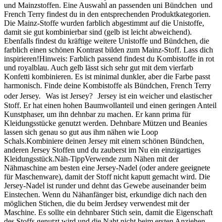
und Mainzstoffen. Eine Auswahl an passenden uni Bündchen und
French Terry findest du in den entsprechenden Produktkategorien.
Die Mainz-Stoffe wurden farblich abgestimmt auf die Unistoffe,
damit sie gut kombinierbar sind (gelb ist leicht abweichend).
Ebenfalls findest du kräftige weitere Unistoffe und Bündchen, die
farblich einen schönen Kontrast bilden zum Mainz-Stoff. Lass dich
inspirieren!Hinweis: Farblich passend findest du Kombistoffe in rot
und royalblau. Auch gelb lässt sich sehr gut mit dem vierfarb
Konfetti kombinieren. Es ist minimal dunkler, aber die Farbe passt
harmonisch. Finde deine Kombistoffe als Bündchen, French Terry
oder Jersey. Was ist Jersey? Jersey ist ein weicher und elastischer
Stoff. Er hat einen hohen Baumwollanteil und einen geringen Anteil
Kunstphaser, um ihn dehnbar zu machen. Er kann prima für
Kleidungsstücke genutzt werden. Dehnbare Mützen und Beanies
lassen sich genau so gut aus ihm nähen wie Loop
Schals.Kombiniere deinen Jersey mit einem schönen Bündchen,
anderen Jersey Stoffen und du zauberst im Nu ein einzigartiges
Kleidungsstück.Näh-TippVerwende zum Nähen mit der
Nähmaschine am besten eine Jersey-Nadel (oder andere geeignete
für Maschenware), damit der Stoff nicht kaputt gemacht wird. Die
Jersey-Nadel ist runder und dehnt das Gewebe auseinander beim
Einstechen. Wenn du Nähanfänger bist, erkundige dich nach den
möglichen Stichen, die du beim Jerdsey verwendest mit der
Maschine. Es sollte ein dehnbarer Stich sein, damit die Eigenschaft
des Stoffs genutzt wird und die Naht nicht beim ersten Anziehen