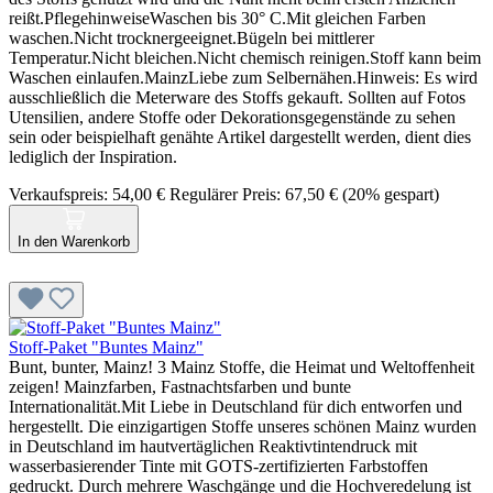
reißt.PflegehinweiseWaschen bis 30° C.Mit gleichen Farben
waschen.Nicht trocknergeeignet.Bügeln bei mittlerer
Temperatur.Nicht bleichen.Nicht chemisch reinigen.Stoff kann beim
Waschen einlaufen.MainzLiebe zum Selbernähen.Hinweis: Es wird
ausschließlich die Meterware des Stoffs gekauft. Sollten auf Fotos
Utensilien, andere Stoffe oder Dekorationsgegenstände zu sehen
sein oder beispielhaft genähte Artikel dargestellt werden, dient dies
lediglich der Inspiration.
Verkaufspreis:
54,00 €
Regulärer Preis:
67,50 €
(20% gespart)
In den Warenkorb
Stoff-Paket "Buntes Mainz"
Bunt, bunter, Mainz! 3 Mainz Stoffe, die Heimat und Weltoffenheit
zeigen! Mainzfarben, Fastnachtsfarben und bunte
Internationalität.Mit Liebe in Deutschland für dich entworfen und
hergestellt. Die einzigartigen Stoffe unseres schönen Mainz wurden
in Deutschland im hautvertäglichen Reaktivtintendruck mit
wasserbasierender Tinte mit GOTS-zertifizierten Farbstoffen
gedruckt. Durch mehrere Waschgänge und die Hochveredelung ist