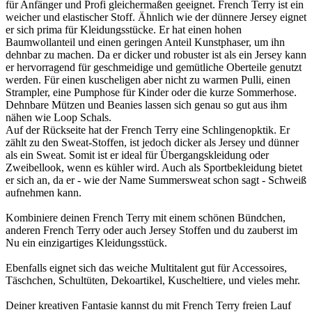
für Anfänger und Profi gleichermaßen geeignet. French Terry ist ein
weicher und elastischer Stoff. Ähnlich wie der dünnere Jersey eignet
er sich prima für Kleidungsstücke. Er hat einen hohen
Baumwollanteil und einen geringen Anteil Kunstphaser, um ihn
dehnbar zu machen. Da er dicker und robuster ist als ein Jersey kann
er hervorragend für geschmeidige und gemütliche Oberteile genutzt
werden. Für einen kuscheligen aber nicht zu warmen Pulli, einen
Strampler, eine Pumphose für Kinder oder die kurze Sommerhose.
Dehnbare Mützen und Beanies lassen sich genau so gut aus ihm
nähen wie Loop Schals.
Auf der Rückseite hat der French Terry eine Schlingenopktik. Er
zählt zu den Sweat-Stoffen, ist jedoch dicker als Jersey und dünner
als ein Sweat. Somit ist er ideal für Übergangskleidung oder
Zweibellook, wenn es kühler wird. Auch als Sportbekleidung bietet
er sich an, da er - wie der Name Summersweat schon sagt - Schweiß
aufnehmen kann.
Kombiniere deinen French Terry mit einem schönen Bündchen,
anderen French Terry oder auch Jersey Stoffen und du zauberst im
Nu ein einzigartiges Kleidungsstück.
Ebenfalls eignet sich das weiche Multitalent gut für Accessoires,
Täschchen, Schultüten, Dekoartikel, Kuscheltiere, und vieles mehr.
Deiner kreativen Fantasie kannst du mit French Terry freien Lauf