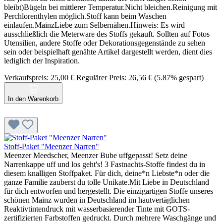
bleibt)Bügeln bei mittlerer Temperatur.Nicht bleichen.Reinigung mit
Perchlorenthylen möglich.Stoff kann beim Waschen
einlaufen.MainzLiebe zum Selbernähen.Hinweis: Es wird
ausschließlich die Meterware des Stoffs gekauft. Sollten auf Fotos
Utensilien, andere Stoffe oder Dekorationsgegenstände zu sehen
sein oder beispielhaft genähte Artikel dargestellt werden, dient dies
lediglich der Inspiration.
Verkaufspreis:
25,00 €
Regulärer Preis:
26,56 €
(5.87% gespart)
In den Warenkorb
Stoff-Paket "Meenzer Narren"
Meenzer Meedscher, Meenzer Bube uffgepasst! Setz deine
Narrenkappe uff und los geht's! 3 Fastnachts-Stoffe findest du in
diesem knalligen Stoffpaket. Für dich, deine*n Liebste*n oder die
ganze Familie zauberst du tolle Unikate.Mit Liebe in Deutschland
für dich entworfen und hergestellt. Die einzigartigen Stoffe unseres
schönen Mainz wurden in Deutschland im hautvertäglichen
Reaktivtintendruck mit wasserbasierender Tinte mit GOTS-
zertifizierten Farbstoffen gedruckt. Durch mehrere Waschgänge und