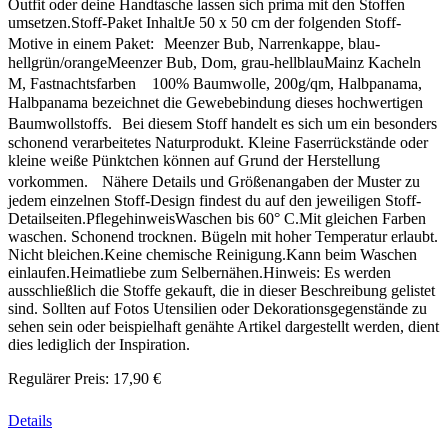
Outfit oder deine Handtasche lassen sich prima mit den Stoffen
umsetzen.Stoff-Paket InhaltJe 50 x 50 cm der folgenden Stoff-
Motive in einem Paket: Meenzer Bub, Narrenkappe, blau-
hellgrün/orangeMeenzer Bub, Dom, grau-hellblauMainz Kacheln
M, Fastnachtsfarben 100% Baumwolle, 200g/qm, Halbpanama,
Halbpanama bezeichnet die Gewebebindung dieses hochwertigen
Baumwollstoffs. Bei diesem Stoff handelt es sich um ein besonders
schonend verarbeitetes Naturprodukt. Kleine Faserrückstände oder
kleine weiße Pünktchen können auf Grund der Herstellung
vorkommen. Nähere Details und Größenangaben der Muster zu
jedem einzelnen Stoff-Design findest du auf den jeweiligen Stoff-
Detailseiten.PflegehinweisWaschen bis 60° C.Mit gleichen Farben
waschen. Schonend trocknen. Bügeln mit hoher Temperatur erlaubt.
Nicht bleichen.Keine chemische Reinigung.Kann beim Waschen
einlaufen.Heimatliebe zum Selbernähen.Hinweis: Es werden
ausschließlich die Stoffe gekauft, die in dieser Beschreibung gelistet
sind. Sollten auf Fotos Utensilien oder Dekorationsgegenstände zu
sehen sein oder beispielhaft genähte Artikel dargestellt werden, dient
dies lediglich der Inspiration.
Regulärer Preis:
17,90 €
Details