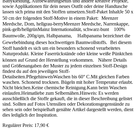
Babykleidung, Aufbewahrungsetuis und andere kreative Projekte,
sowie Applikationen für dein neues Outfit oder deine Handtasche
lassen sich prima mit den Stoffen umsetzen.Stoff-Paket InhaltJe 50 x
50 cm der folgenden Stoff-Motive in einem Paket: Meenzer
Meedsche, Dom, hellgrau-berryMeenzer Meedsche, Narrenkappe,
pink-gelb/hellgrünMainz Internationalität, schwarz-bunt 100%
Baumwolle, 200g/qm, Halbpanama, Halbpanama bezeichnet die
Gewebebindung dieses hochwertigen Baumwollstoffs. Bei diesem
Stoff handelt es sich um ein besonders schonend verarbeitetes
Naturprodukt. Kleine Faserrückstände oder kleine weiße Pünktchen
können auf Grund der Herstellung vorkommen. Nähere Details
und Größenangaben der Muster zu jedem einzelnen Stoff-Design
findest du auf den jeweiligen Stoff-
Detailseiten.PflegehinweisWaschen bis 60° C.Mit gleichen Farben
waschen. Schonend trocknen. Bügeln mit hoher Temperatur erlaubt.
Nicht bleichen.Keine chemische Reinigung.Kann beim Waschen
einlaufen.Heimatliebe zum Selbernähen.Hinweis: Es werden
ausschließlich die Stoffe gekauft, die in dieser Beschreibung gelistet
sind. Sollten auf Fotos Utensilien oder Dekorationsgegenstände zu
sehen sein oder beispielhaft genähte Artikel dargestellt werden, dient
dies lediglich der Inspiration.
Regulärer Preis:
17,90 €