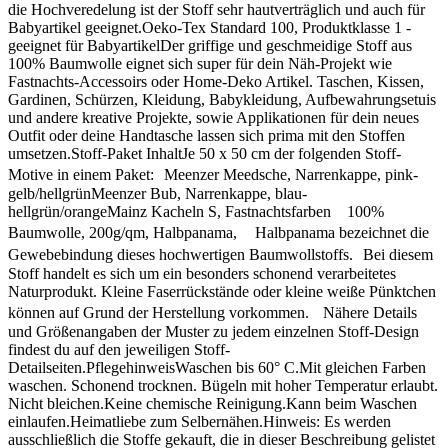
die Hochveredelung ist der Stoff sehr hautverträglich und auch für
Babyartikel geeignet.Oeko-Tex Standard 100, Produktklasse 1 -
geeignet für BabyartikelDer griffige und geschmeidige Stoff aus
100% Baumwolle eignet sich super für dein Näh-Projekt wie
Fastnachts-Accessoirs oder Home-Deko Artikel. Taschen, Kissen,
Gardinen, Schürzen, Kleidung, Babykleidung, Aufbewahrungsetuis
und andere kreative Projekte, sowie Applikationen für dein neues
Outfit oder deine Handtasche lassen sich prima mit den Stoffen
umsetzen.Stoff-Paket InhaltJe 50 x 50 cm der folgenden Stoff-
Motive in einem Paket: Meenzer Meedsche, Narrenkappe, pink-
gelb/hellgrünMeenzer Bub, Narrenkappe, blau-
hellgrün/orangeMainz Kacheln S, Fastnachtsfarben 100%
Baumwolle, 200g/qm, Halbpanama, Halbpanama bezeichnet die
Gewebebindung dieses hochwertigen Baumwollstoffs. Bei diesem
Stoff handelt es sich um ein besonders schonend verarbeitetes
Naturprodukt. Kleine Faserrückstände oder kleine weiße Pünktchen
können auf Grund der Herstellung vorkommen. Nähere Details
und Größenangaben der Muster zu jedem einzelnen Stoff-Design
findest du auf den jeweiligen Stoff-
Detailseiten.PflegehinweisWaschen bis 60° C.Mit gleichen Farben
waschen. Schonend trocknen. Bügeln mit hoher Temperatur erlaubt.
Nicht bleichen.Keine chemische Reinigung.Kann beim Waschen
einlaufen.Heimatliebe zum Selbernähen.Hinweis: Es werden
ausschließlich die Stoffe gekauft, die in dieser Beschreibung gelistet