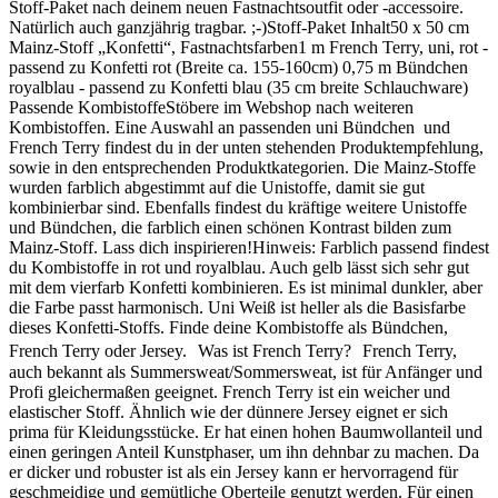
Stoff-Paket nach deinem neuen Fastnachtsoutfit oder -accessoire.
Natürlich auch ganzjährig tragbar. ;-)Stoff-Paket Inhalt50 x 50 cm
Mainz-Stoff „Konfetti“, Fastnachtsfarben1 m French Terry, uni, rot -
passend zu Konfetti rot (Breite ca. 155-160cm) 0,75 m Bündchen
royalblau - passend zu Konfetti blau (35 cm breite Schlauchware)
Passende KombistoffeStöbere im Webshop nach weiteren
Kombistoffen. Eine Auswahl an passenden uni Bündchen und
French Terry findest du in der unten stehenden Produktempfehlung,
sowie in den entsprechenden Produktkategorien. Die Mainz-Stoffe
wurden farblich abgestimmt auf die Unistoffe, damit sie gut
kombinierbar sind. Ebenfalls findest du kräftige weitere Unistoffe
und Bündchen, die farblich einen schönen Kontrast bilden zum
Mainz-Stoff. Lass dich inspirieren!Hinweis: Farblich passend findest
du Kombistoffe in rot und royalblau. Auch gelb lässt sich sehr gut
mit dem vierfarb Konfetti kombinieren. Es ist minimal dunkler, aber
die Farbe passt harmonisch. Uni Weiß ist heller als die Basisfarbe
dieses Konfetti-Stoffs. Finde deine Kombistoffe als Bündchen,
French Terry oder Jersey. Was ist French Terry? French Terry,
auch bekannt als Summersweat/Sommersweat, ist für Anfänger und
Profi gleichermaßen geeignet. French Terry ist ein weicher und
elastischer Stoff. Ähnlich wie der dünnere Jersey eignet er sich
prima für Kleidungsstücke. Er hat einen hohen Baumwollanteil und
einen geringen Anteil Kunstphaser, um ihn dehnbar zu machen. Da
er dicker und robuster ist als ein Jersey kann er hervorragend für
geschmeidige und gemütliche Oberteile genutzt werden. Für einen