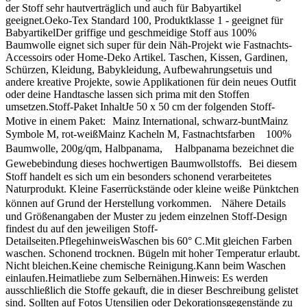
der Stoff sehr hautverträglich und auch für Babyartikel
geeignet.Oeko-Tex Standard 100, Produktklasse 1 - geeignet für
BabyartikelDer griffige und geschmeidige Stoff aus 100%
Baumwolle eignet sich super für dein Näh-Projekt wie Fastnachts-
Accessoirs oder Home-Deko Artikel. Taschen, Kissen, Gardinen,
Schürzen, Kleidung, Babykleidung, Aufbewahrungsetuis und
andere kreative Projekte, sowie Applikationen für dein neues Outfit
oder deine Handtasche lassen sich prima mit den Stoffen
umsetzen.Stoff-Paket InhaltJe 50 x 50 cm der folgenden Stoff-
Motive in einem Paket: Mainz International, schwarz-buntMainz
Symbole M, rot-weißMainz Kacheln M, Fastnachtsfarben 100%
Baumwolle, 200g/qm, Halbpanama, Halbpanama bezeichnet die
Gewebebindung dieses hochwertigen Baumwollstoffs. Bei diesem
Stoff handelt es sich um ein besonders schonend verarbeitetes
Naturprodukt. Kleine Faserrückstände oder kleine weiße Pünktchen
können auf Grund der Herstellung vorkommen. Nähere Details
und Größenangaben der Muster zu jedem einzelnen Stoff-Design
findest du auf den jeweiligen Stoff-
Detailseiten.PflegehinweisWaschen bis 60° C.Mit gleichen Farben
waschen. Schonend trocknen. Bügeln mit hoher Temperatur erlaubt.
Nicht bleichen.Keine chemische Reinigung.Kann beim Waschen
einlaufen.Heimatliebe zum Selbernähen.Hinweis: Es werden
ausschließlich die Stoffe gekauft, die in dieser Beschreibung gelistet
sind. Sollten auf Fotos Utensilien oder Dekorationsgegenstände zu