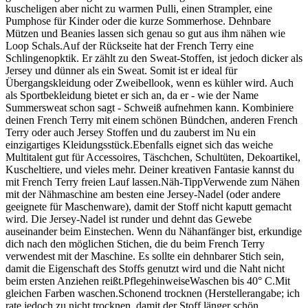
kuscheligen aber nicht zu warmen Pulli, einen Strampler, eine
Pumphose für Kinder oder die kurze Sommerhose. Dehnbare
Mützen und Beanies lassen sich genau so gut aus ihm nähen wie
Loop Schals.Auf der Rückseite hat der French Terry eine
Schlingenopktik. Er zählt zu den Sweat-Stoffen, ist jedoch dicker als
Jersey und dünner als ein Sweat. Somit ist er ideal für
Übergangskleidung oder Zweibellook, wenn es kühler wird. Auch
als Sportbekleidung bietet er sich an, da er - wie der Name
Summersweat schon sagt - Schweiß aufnehmen kann. Kombiniere
deinen French Terry mit einem schönen Bündchen, anderen French
Terry oder auch Jersey Stoffen und du zauberst im Nu ein
einzigartiges Kleidungsstück.Ebenfalls eignet sich das weiche
Multitalent gut für Accessoires, Täschchen, Schultüten, Dekoartikel,
Kuscheltiere, und vieles mehr. Deiner kreativen Fantasie kannst du
mit French Terry freien Lauf lassen.Näh-TippVerwende zum Nähen
mit der Nähmaschine am besten eine Jersey-Nadel (oder andere
geeignete für Maschenware), damit der Stoff nicht kaputt gemacht
wird. Die Jersey-Nadel ist runder und dehnt das Gewebe
auseinander beim Einstechen. Wenn du Nähanfänger bist, erkundige
dich nach den möglichen Stichen, die du beim French Terry
verwendest mit der Maschine. Es sollte ein dehnbarer Stich sein,
damit die Eigenschaft des Stoffs genutzt wird und die Naht nicht
beim ersten Anziehen reißt.PflegehinweiseWaschen bis 40° C.Mit
gleichen Farben waschen.Schonend trocknen (Herstellerangabe; ich
rate jedoch zu nicht trocknen, damit der Stoff länger schön