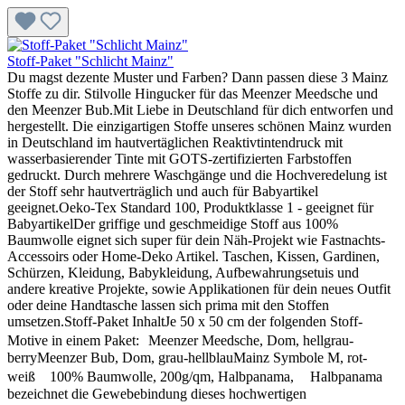
Stoff-Paket "Schlicht Mainz"
Du magst dezente Muster und Farben? Dann passen diese 3 Mainz
Stoffe zu dir. Stilvolle Hingucker für das Meenzer Meedsche und
den Meenzer Bub.Mit Liebe in Deutschland für dich entworfen und
hergestellt. Die einzigartigen Stoffe unseres schönen Mainz wurden
in Deutschland im hautvertäglichen Reaktivtintendruck mit
wasserbasierender Tinte mit GOTS-zertifizierten Farbstoffen
gedruckt. Durch mehrere Waschgänge und die Hochveredelung ist
der Stoff sehr hautverträglich und auch für Babyartikel
geeignet.Oeko-Tex Standard 100, Produktklasse 1 - geeignet für
BabyartikelDer griffige und geschmeidige Stoff aus 100%
Baumwolle eignet sich super für dein Näh-Projekt wie Fastnachts-
Accessoirs oder Home-Deko Artikel. Taschen, Kissen, Gardinen,
Schürzen, Kleidung, Babykleidung, Aufbewahrungsetuis und
andere kreative Projekte, sowie Applikationen für dein neues Outfit
oder deine Handtasche lassen sich prima mit den Stoffen
umsetzen.Stoff-Paket InhaltJe 50 x 50 cm der folgenden Stoff-
Motive in einem Paket: Meenzer Meedsche, Dom, hellgrau-
berryMeenzer Bub, Dom, grau-hellblauMainz Symbole M, rot-
weiß 100% Baumwolle, 200g/qm, Halbpanama, Halbpanama
bezeichnet die Gewebebindung dieses hochwertigen