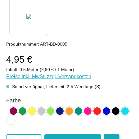
Produktnummer:
ART-BD-0005
4,95 €
Inhalt:
0.5 Meter
(9,90 € / 1 Meter)
Preise inkl. MwSt. zzgl. Versandkosten
Sofort verfügbar, Lieferzeit: 2-5 Werktage (S)
auswählen
Farbe
bordeaux
froschgrün
gelb
hellgrau
kiwi
nachtblau
orange (hell)
petrol
pink
rot
royalblau
schwarz
türkis 
weiß
Produkt Anzahl: Gib den gewünsc