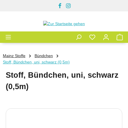
Zum Hauptinhalt springen
Mainz Stoffe
Bündchen
Stoff, Bündchen, uni, schwarz (0,5m)
Stoff, Bündchen, uni, schwarz
(0,5m)
Bildergalerie überspringen