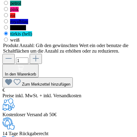
petrol
pink
rot
royalblau
schwarz
türkis (hell)
weiß
Produkt Anzahl: Gib den gewünschten Wert ein oder benutze die
Schaltflächen um die Anzahl zu erhöhen oder zu reduzieren.
In den Warenkorb
Zum Merkzettel hinzufügen
€
Preise inkl. MwSt. + inkl. Versandkosten
Kostenloser Versand ab 50€
14 Tage Rückgaberecht