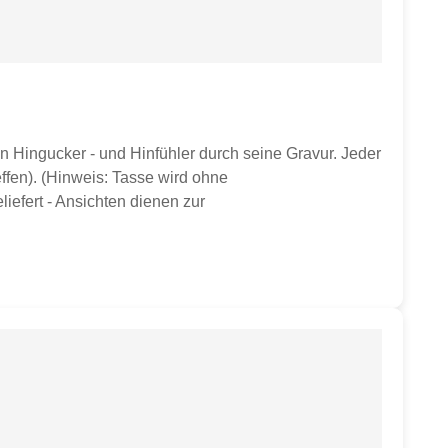
n Hingucker - und Hinfühler durch seine Gravur. Jeder
ffen). (Hinweis: Tasse wird ohne
iefert - Ansichten dienen zur
ser ca. 9,8 cmHöhe ca. 10 cmGewicht ca. 350 gvon