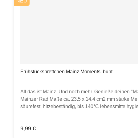
NEU
Frühstücksbrettchen Mainz Moments, bunt
All das ist Mainz. Und noch mehr. Genieße deinen "
Mainzer Rad.Maße ca. 23,5 x 14,4 cm2 mm starke Mela
säurefest, hitzebeständig, bis 140°C lebensmittelhyg
Brettchen mit Dekorseite nach unten lagern, Rückseite 
oder Gegenstände auf Fotos zu sehen sein, dient dies
Regulärer Preis:
9,99 €