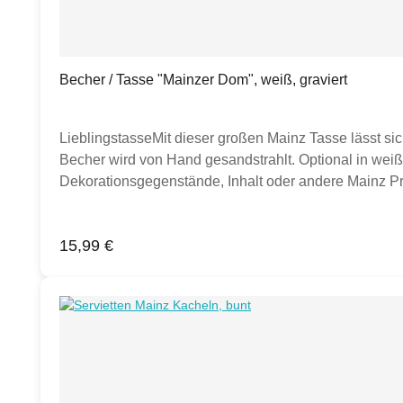
Becher / Tasse "Mainzer Dom", weiß, graviert
LieblingstasseMit dieser großen Mainz Tasse lässt si
Becher wird von Hand gesandstrahlt. Optional in weiße
Dekorationsgegenstände, Inhalt oder andere Mainz Pro
Inspiration.)Produktdetails:Porzellan Tasse weiß, 
Hand gesandstrahlt Klimaneutral hergestellt.
Regulärer Preis:
15,99 €