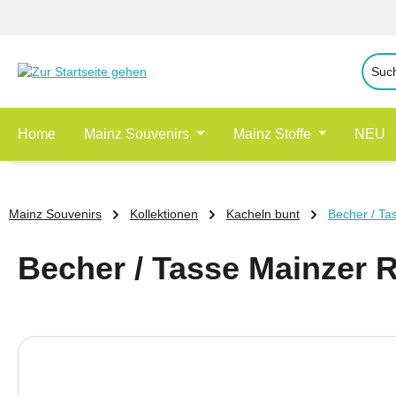
 Hauptinhalt springen
Zur Suche springen
Zur Hauptnavigation springen
Home
Mainz Souvenirs
Mainz Stoffe
NEU
Mainz Souvenirs
Kollektionen
Kacheln bunt
Becher / Ta
Becher / Tasse Mainzer R
Bildergalerie überspringen