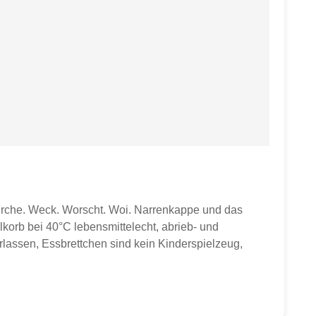
irche. Weck. Worscht. Woi. Narrenkappe und das
orb bei 40°C lebensmittelecht, abrieb- und
rlassen, Essbrettchen sind kein Kinderspielzeug,
 wird ein Frühstücksbrettchen. Sollten weitere Artikel
ichen.