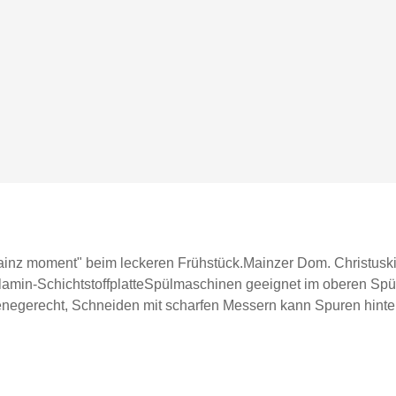
Mainz moment" beim leckeren Frühstück.Mainzer Dom. Christusk
min-SchichtstoffplatteSpülmaschinen geeignet im oberen Spülk
ienegerecht, Schneiden mit scharfen Messern kann Spuren hinte
mit Leinenstruktur.Hergestellt in Deutschland.Hinweis: Verkauft
 lediglich zur Inspiration. Farben können chargenbedingt abwe