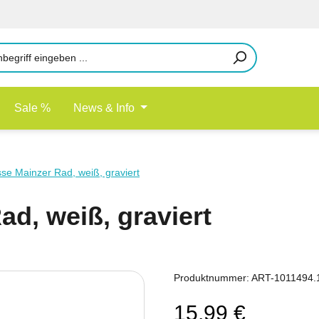
Sale %
News & Info
sse Mainzer Rad, weiß, graviert
ad, weiß, graviert
Produktnummer:
ART-1011494.
15,99 €