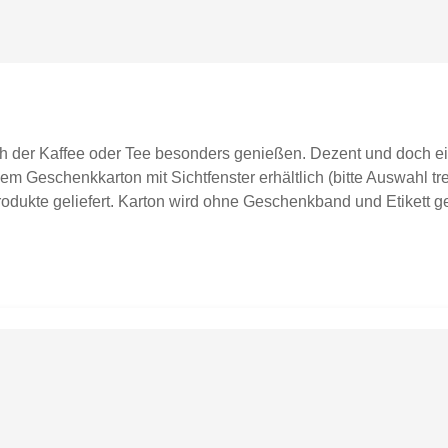
ch der Kaffee oder Tee besonders genießen. Dezent und doch ei
m Geschenkkarton mit Sichtfenster erhältlich (bitte Auswahl tre
dukte geliefert. Karton wird ohne Geschenkband und Etikett gel
graviert spülmaschinenfestFassungsvermögen ca. 0,35lDurchmes